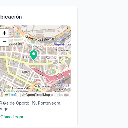
bicación
+
−
Leaflet
|
© OpenStreetMap contributors
R�a de Oporto, 19, Pontevedra,
Vigo
Cómo llegar