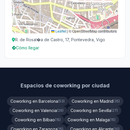
Leaflet
|
© OpenStreetMap contributors
R. de Rosal�a de Castro, 17, Pontevedra, Vigo
Cómo llegar
Espacios de coworking por ciudad
Coworking en Barcelona
Coworking en Madrid
(53)
(35)
Coworking en Valencia
Coworking en Sevilla
(29)
(27)
Coworking en Bilbao
Coworking en Malaga
(15)
(15)
Coworking en Zaragoza
Coworking en Alicante
(15)
(10)