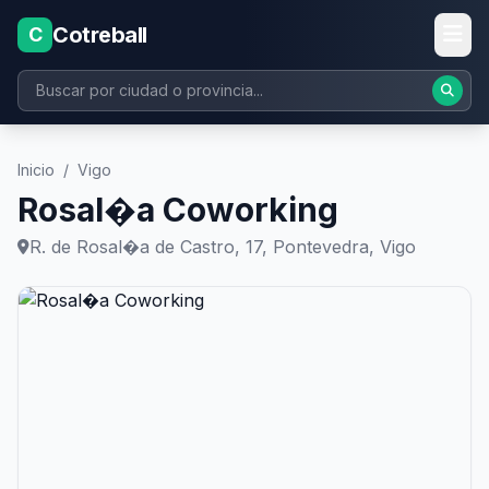
Cotreball
C
Inicio
/
Vigo
Rosal�a Coworking
R. de Rosal�a de Castro, 17, Pontevedra, Vigo