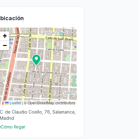
bicación
+
−
Leaflet
|
© OpenStreetMap contributors
C. de Claudio Coello, 76, Salamanca,
Madrid
Cómo llegar