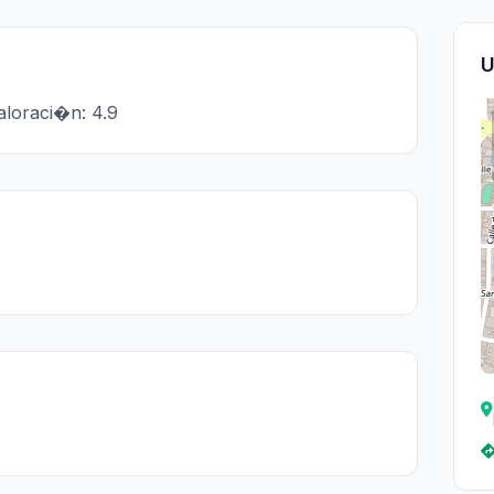
U
aloraci�n: 4.9