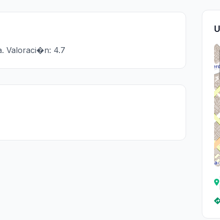
U
. Valoraci�n: 4.7