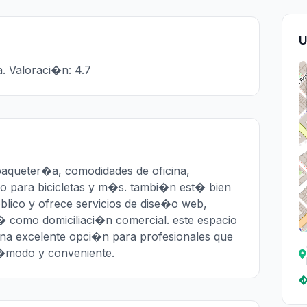
U
. Valoraci�n: 4.7
 paqueter�a, comodidades de oficina,
o para bicicletas y m�s. tambi�n est� bien
lico y ofrece servicios de dise�o web,
� como domiciliaci�n comercial. este espacio
na excelente opci�n para profesionales que
c�modo y conveniente.