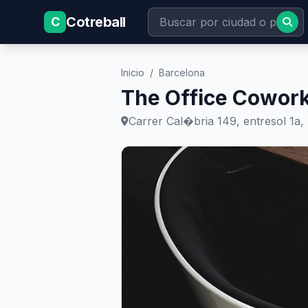
Cotreball
C
Inicio
/
Barcelona
The Office Cowork
Carrer Cal�bria 149, entresol 1a,