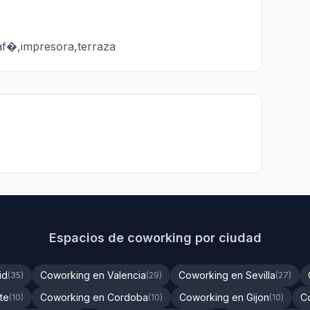
caf�,impresora,terraza
Espacios de coworking por ciudad
id
Coworking en Valencia
Coworking en Sevilla
(35)
(29)
(27)
te
Coworking en Cordoba
Coworking en Gijon
C
(10)
(10)
(10)