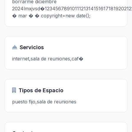
borrarme diciembre
2024lmxjvsd�12345678910111213141516171819202
� mar � � copyright=new date();
Servicios
internet,sala de reuniones,caf�
Tipos de Espacio
puesto fijo,sala de reuniones