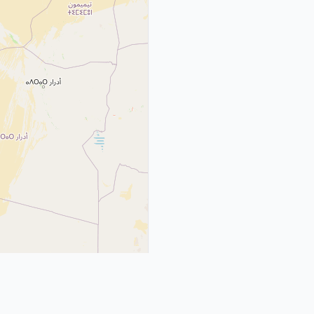
eaflet
|
© OpenStreetMap contributors