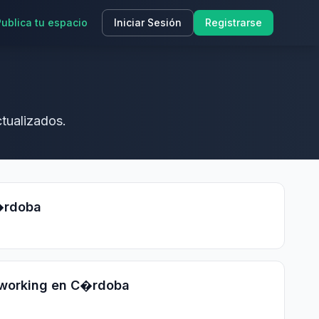
Publica tu espacio
Iniciar Sesión
Registrarse
tualizados.
�rdoba
working en C�rdoba