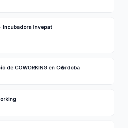
 Incubadora Invepat
cio de COWORKING en C�rdoba
orking