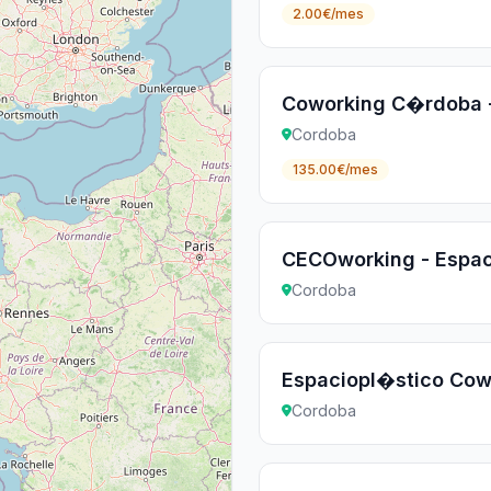
2.00€/mes
Coworking C�rdoba -
Cordoba
135.00€/mes
CECOworking - Espa
Cordoba
Espaciopl�stico Cow
Cordoba