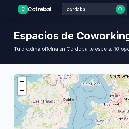
Cotreball
C
Espacios de Coworkin
Tu próxima oficina en Cordoba te espera. 10 op
+
−