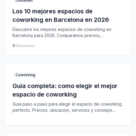
Ciudades
Los 10 mejores espacios de
coworking en Barcelona en 2026
Descubre los mejores espacios de coworking en
Barcelona para 2026. Comparamos precios,
ubicaciones y servicios para ayudarte a encontrar tu
Barcelona
espacio ideal.
Coworking
Guia completa: como elegir el mejor
espacio de coworking
Guia paso a paso para elegir el espacio de coworking
perfecto. Precios, ubicacion, servicios y consejos
practicos para freelancers y empresas en Espana.