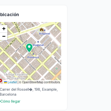
bicación
+
−
Leaflet
|
© OpenStreetMap contributors
Carrer del Rossell�, 198, Eixample,
Barcelona
Cómo llegar