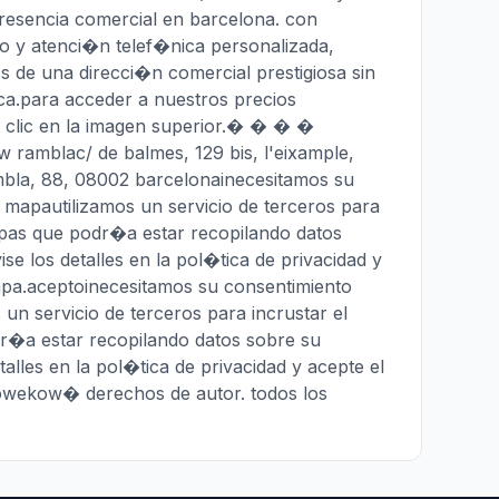
presencia comercial en barcelona. con
o y atenci�n telef�nica personalizada,
os de una direcci�n comercial prestigiosa sin
ica.para acceder a nuestros precios
er clic en la imagen superior.� � � �
amblac/ de balmes, 129 bis, l'eixample,
bla, 88, 08002 barcelonainecesitamos su
 mapautilizamos un servicio de terceros para
apas que podr�a estar recopilando datos
ise los detalles en la pol�tica de privacidad y
mapa.aceptoinecesitamos su consentimiento
un servicio de terceros para incrustar el
r�a estar recopilando datos sobre su
etalles en la pol�tica de privacidad y acepte el
towekow� derechos de autor. todos los