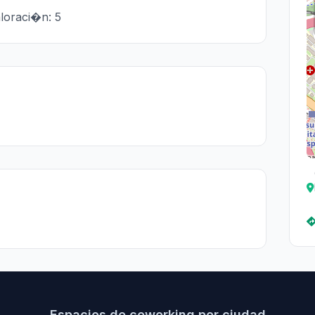
loraci�n: 5
Espacios de coworking por ciudad