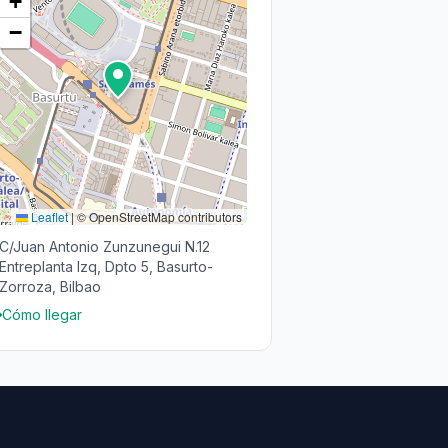
+
−
Leaflet
|
© OpenStreetMap contributors
C/Juan Antonio Zunzunegui N.12
Entreplanta Izq, Dpto 5, Basurto-
Zorroza, Bilbao
Cómo llegar