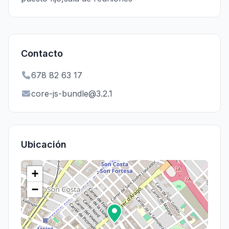
Contacto
678 82 63 17
core-js-bundle@3.2.1
Ubicación
+
−