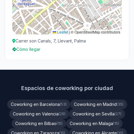
Leaflet
|
© OpenStreetMap contributors
Carrer son Canals, 7, Llevant, Palma
Cómo llegar
Espacios de coworking por ciudad
Coworking en Barcelona
Coworking en Madrid
(53)
(35)
Coworking en Valencia
Coworking en Sevilla
(29)
(27)
Coworking en Bilbao
Coworking en Malaga
(15)
(15)
Coworking en Zaragoza
Coworking en Alicante
(15)
(10)