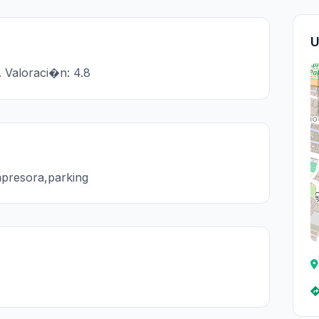
U
 Valoraci�n: 4.8
impresora,parking