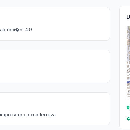
U
aloraci�n: 4.9
,impresora,cocina,terraza