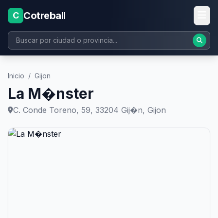
Cotreball
C
Inicio
/
Gijon
La M�nster
C. Conde Toreno, 59, 33204 Gij�n, Gijon