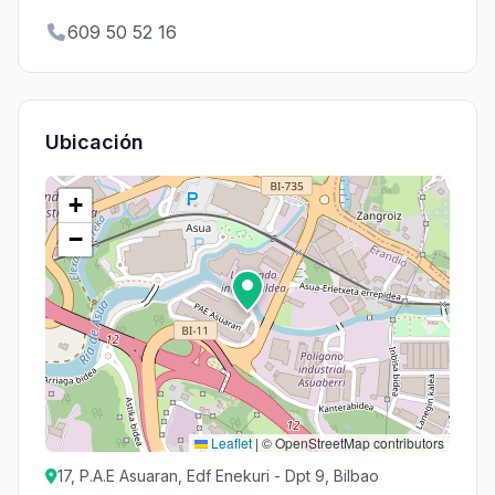
609 50 52 16
Ubicación
+
−
Leaflet
|
© OpenStreetMap contributors
17, P.A.E Asuaran, Edf Enekuri - Dpt 9, Bilbao