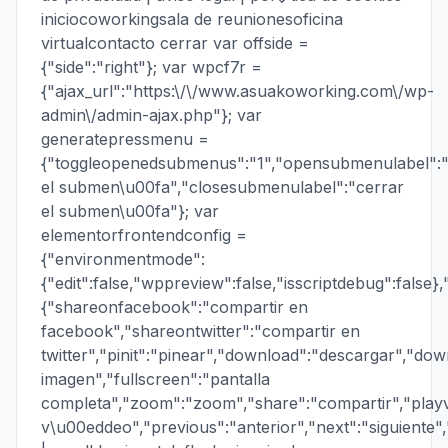
iniciocoworkingsala de reunionesoficina
virtualcontacto cerrar var offside =
{"side":"right"}; var wpcf7r =
{"ajax_url":"https:\/\/www.asuakoworking.com\/wp-
admin\/admin-ajax.php"}; var
generatepressmenu =
{"toggleopenedsubmenus":"1","opensubmenulabel":"
el submen\u00fa","closesubmenulabel":"cerrar
el submen\u00fa"}; var
elementorfrontendconfig =
{"environmentmode":
{"edit":false,"wppreview":false,"isscriptdebug":false},
{"shareonfacebook":"compartir en
facebook","shareontwitter":"compartir en
twitter","pinit":"pinear","download":"descargar","do
imagen","fullscreen":"pantalla
completa","zoom":"zoom","share":"compartir","playv
v\u00eddeo","previous":"anterior","next":"siguiente"