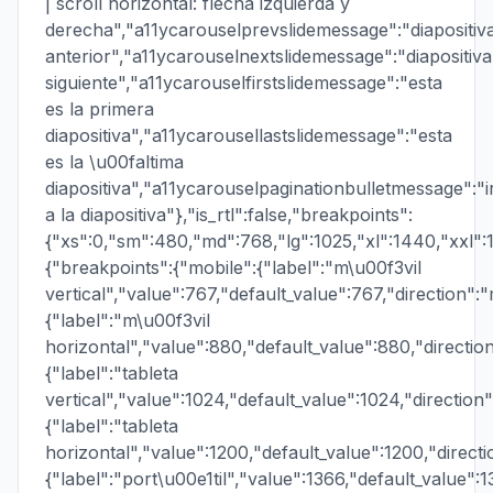
| scroll horizontal: flecha izquierda y
derecha","a11ycarouselprevslidemessage":"diapositiv
anterior","a11ycarouselnextslidemessage":"diapositiva
siguiente","a11ycarouselfirstslidemessage":"esta
es la primera
diapositiva","a11ycarousellastslidemessage":"esta
es la \u00faltima
diapositiva","a11ycarouselpaginationbulletmessage":"i
a la diapositiva"},"is_rtl":false,"breakpoints":
{"xs":0,"sm":480,"md":768,"lg":1025,"xl":1440,"xxl":
{"breakpoints":{"mobile":{"label":"m\u00f3vil
vertical","value":767,"default_value":767,"direction":
{"label":"m\u00f3vil
horizontal","value":880,"default_value":880,"direction
{"label":"tableta
vertical","value":1024,"default_value":1024,"direction"
{"label":"tableta
horizontal","value":1200,"default_value":1200,"directi
{"label":"port\u00e1til","value":1366,"default_value":